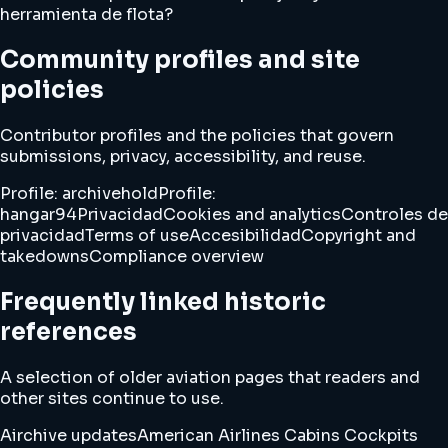
herramienta de flota?
Community profiles and site
policies
Contributor profiles and the policies that govern
submissions, privacy, accessibility, and reuse.
Profile: archivehold
Profile:
hangar94
Privacidad
Cookies and analytics
Controles de
privacidad
Terms of use
Accesibilidad
Copyright and
takedowns
Compliance overview
Frequently linked historic
references
A selection of older aviation pages that readers and
other sites continue to use.
Airchive updates
American Airlines Cabins Cockpits