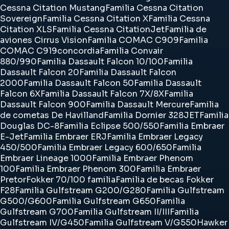
Cessna Citation Mustang
Familia Cessna Citation
Sovereign
Familia Cessna Citation X
Familia Cessna
Citation XLS
Familia Cessna CitationJet
Familia de
aviones Cirrus Vision
Familia COMAC C909
Familia
COMAC C919
concordia
Familia Convair
880/990
Familia Dassault Falcon 10/100
Familia
Dassault Falcon 20
Familia Dassault Falcon
2000
Familia Dassault Falcon 50
Familia Dassault
Falcon 6X
Familia Dassault Falcon 7X/8X
Familia
Dassault Falcon 900
Familia Dassault Mercure
Familia
de cometas De Havilland
Familia Dornier 328JET
Familia
Douglas DC-8
Familia Eclipse 500/550
Familia Embraer
E-Jet
Familia Embraer ERJ
Familia Embraer Legacy
450/500
Familia Embraer Legacy 600/650
Familia
Embraer Lineage 1000
Familia Embraer Phenom
100
Familia Embraer Phenom 300
Familia Embraer
Pretor
Fokker 70/100 familia
Familia de becas Fokker
F28
Familia Gulfstream G200/G280
Familia Gulfstream
G500/G600
Familia Gulfstream G650
Familia
Gulfstream G700
Familia Gulfstream II/III
Familia
Gulfstream IV/G450
Familia Gulfstream V/G550
Hawker