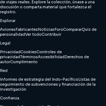
de viajes reales. Explore la colección, únase a una
discusión o comparta material que fortalezca el
registro.
Explorar
Aviones
Fabricantes
Noticias
Foro
Comparar
Quiz de
personalidad
Ver todo
Contribuir
Legal
Privacidad
Cookies
Controles de
privacidad
Términos
Accesibilidad
Derechos de
autor
Cumplimiento
Red
Informes de estrategia del Indo-Pacífico
Listas de
seguimiento de subvenciones y financiación de la
investigación
Confianza