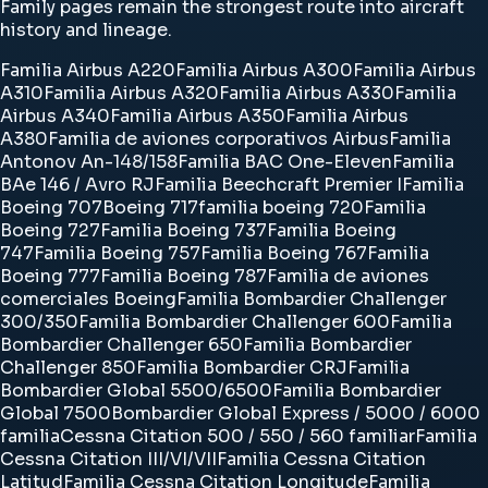
Family pages remain the strongest route into aircraft
history and lineage.
Familia Airbus A220
Familia Airbus A300
Familia Airbus
A310
Familia Airbus A320
Familia Airbus A330
Familia
Airbus A340
Familia Airbus A350
Familia Airbus
A380
Familia de aviones corporativos Airbus
Familia
Antonov An-148/158
Familia BAC One-Eleven
Familia
BAe 146 / Avro RJ
Familia Beechcraft Premier I
Familia
Boeing 707
Boeing 717
familia boeing 720
Familia
Boeing 727
Familia Boeing 737
Familia Boeing
747
Familia Boeing 757
Familia Boeing 767
Familia
Boeing 777
Familia Boeing 787
Familia de aviones
comerciales Boeing
Familia Bombardier Challenger
300/350
Familia Bombardier Challenger 600
Familia
Bombardier Challenger 650
Familia Bombardier
Challenger 850
Familia Bombardier CRJ
Familia
Bombardier Global 5500/6500
Familia Bombardier
Global 7500
Bombardier Global Express / 5000 / 6000
familia
Cessna Citation 500 / 550 / 560 familiar
Familia
Cessna Citation III/VI/VII
Familia Cessna Citation
Latitud
Familia Cessna Citation Longitude
Familia