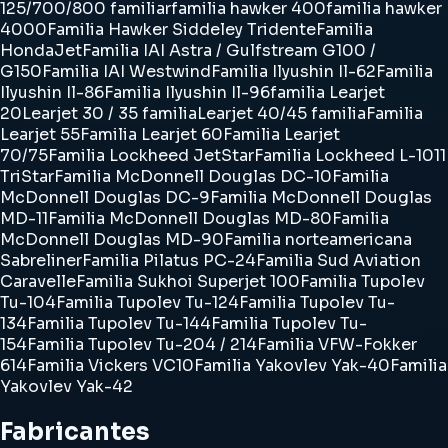
125/700/800 familiar
familia hawker 400
familia hawker
4000
Familia Hawker Siddeley Tridente
Familia
HondaJet
Familia IAI Astra / Gulfstream G100 /
G150
Familia IAI Westwind
Familia Ilyushin Il-62
Familia
Ilyushin Il-86
Familia Ilyushin Il-96
familia Learjet
20
Learjet 30 / 35 familia
Learjet 40/45 familia
Familia
Learjet 55
Familia Learjet 60
Familia Learjet
70/75
Familia Lockheed JetStar
Familia Lockheed L-1011
TriStar
Familia McDonnell Douglas DC-10
Familia
McDonnell Douglas DC-9
Familia McDonnell Douglas
MD-11
Familia McDonnell Douglas MD-80
Familia
McDonnell Douglas MD-90
Familia norteamericana
Sabreliner
Familia Pilatus PC-24
Familia Sud Aviation
Caravelle
Familia Sukhoi Superjet 100
Familia Tupolev
Tu-104
Familia Tupolev Tu-124
Familia Tupolev Tu-
134
Familia Tupolev Tu-144
Familia Tupolev Tu-
154
Familia Tupolev Tu-204 / 214
Familia VFW-Fokker
614
Familia Vickers VC10
Familia Yakovlev Yak-40
Familia
Yakovlev Yak-42
Fabricantes