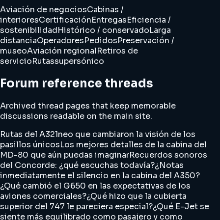
Aviación de negocios
Cabinas /
interiores
Certificación
Entregas
Eficiencia /
sostenibilidad
Histórico / conservado
Larga
distancia
Operadores
Pedidos
Preservación /
museo
Aviación regional
Retiros de
servicio
Rutas
supersónico
Forum reference threads
Archived thread pages that keep memorable
discussions readable on the main site.
Rutas del A321neo que cambiaron la visión de los
pasillos únicos
Los mejores detalles de la cabina del
MD-80 que aún puedas imaginar
Recuerdos sonoros
del Concorde: ¿qué escuchas todavía?
¿Notas
inmediatamente el silencio en la cabina del A350?
¿Qué cambió el G650 en las expectativas de los
aviones comerciales?
¿Qué hizo que la cubierta
superior del 747 le pareciera especial?
¿Qué E-Jet se
siente más equilibrado como pasajero y como