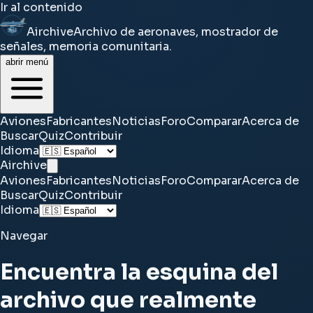
Ir al contenido
Airchive
Archivo de aeronaves, mostrador de
señales, memoria comunitaria.
abrir menú
Aviones
Fabricantes
Noticias
Foro
Comparar
Acerca de
Buscar
Quiz
Contribuir
Idioma
Airchive
Aviones
Fabricantes
Noticias
Foro
Comparar
Acerca de
Buscar
Quiz
Contribuir
Idioma
Navegar
Encuentra la esquina del
archivo que realmente