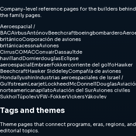
Company-level reference pages for the builders behind
the family pages.
Aeroespacial /
BAC
Airbus
Antónov
Beechcraft
boeing
bombardero
Aero
británico
Corporación de aviones
británica
cessna
Aviones
Cirrus
COMAC
Convair
Dassault
de
havilland
Dornier
douglas
Eclipse
aeroespacial
Embraer
Fokker
corriente del golfo
Hawker
Beechcraft
Hawker Siddeley
Compañía de aviones
Honda
Ilyushin
Industrias aeroespaciales de Israel /
Gulfstream
Learjet
Lockheed
McDonnellDouglas
Aviació
norteamericana
pilato
Aviación del Sur
Aviones civiles
Sukhoi
Túpolev
VFW-Fokker
Vickers
Yákovlev
Tags and themes
Theme pages that connect programs, eras, regions, and
editorial topics.