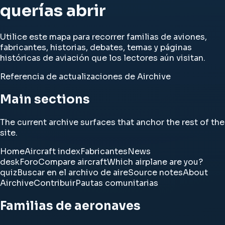
querías abrir
Utilice este mapa para recorrer familias de aviones,
fabricantes, historias, debates, temas y páginas
históricas de aviación que los lectores aún visitan.
Referencia de actualizaciones de Airchive
Main sections
The current archive surfaces that anchor the rest of the
site.
Home
Aircraft index
Fabricantes
News
desk
Foro
Compare aircraft
Which airplane are you?
quiz
Buscar en el archivo de aire
Source notes
About
Airchive
Contribuir
Pautas comunitarias
Familias de aeronaves