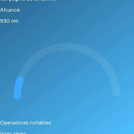
Alcance
930
nm
Operadores notables
Inter aéreo