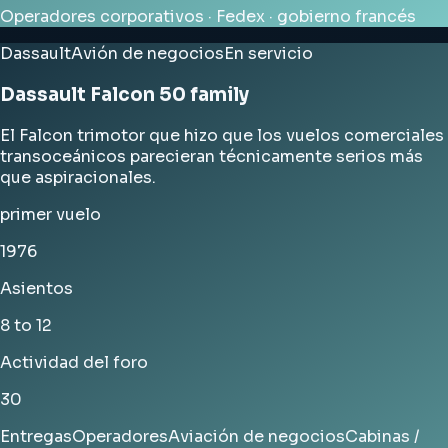
Operadores corporativos · Fedex · gobierno francés
Dassault
Avión de negocios
En servicio
Dassault Falcon 50 family
El Falcon trimotor que hizo que los vuelos comerciales
transoceánicos parecieran técnicamente serios más
que aspiracionales.
primer vuelo
1976
Asientos
8 to 12
Actividad del foro
30
Entregas
Operadores
Aviación de negocios
Cabinas /