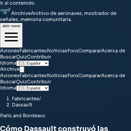
Ir al contenido
Airchive
Archivo de aeronaves, mostrador de
señales, memoria comunitaria.
abrir menú
Aviones
Fabricantes
Noticias
Foro
Comparar
Acerca de
Buscar
Quiz
Contribuir
Idioma
Airchive
Aviones
Fabricantes
Noticias
Foro
Comparar
Acerca de
Buscar
Quiz
Contribuir
Idioma
Fabricantes
/
Dassault
Paris and Bordeaux
Cómo Dassault construyó las