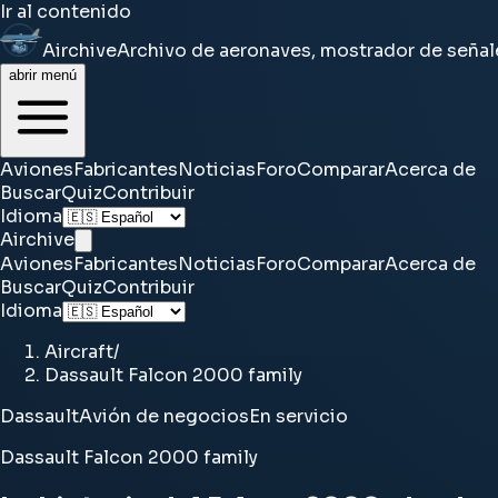
Ir al contenido
Airchive
Archivo de aeronaves, mostrador de señal
abrir menú
Aviones
Fabricantes
Noticias
Foro
Comparar
Acerca de
Buscar
Quiz
Contribuir
Idioma
Airchive
Aviones
Fabricantes
Noticias
Foro
Comparar
Acerca de
Buscar
Quiz
Contribuir
Idioma
Aircraft
/
Dassault Falcon 2000 family
Dassault
Avión de negocios
En servicio
Dassault Falcon 2000 family