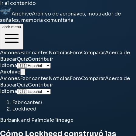
Ir al contenido
Airchive
Archivo de aeronaves, mostrador de
señales, memoria comunitaria.
abrir menú
Aviones
Fabricantes
Noticias
Foro
Comparar
Acerca de
Buscar
Quiz
Contribuir
Idioma
Airchive
Aviones
Fabricantes
Noticias
Foro
Comparar
Acerca de
Buscar
Quiz
Contribuir
Idioma
Fabricantes
/
Lockheed
Burbank and Palmdale lineage
Cómo Lockheed construyó las