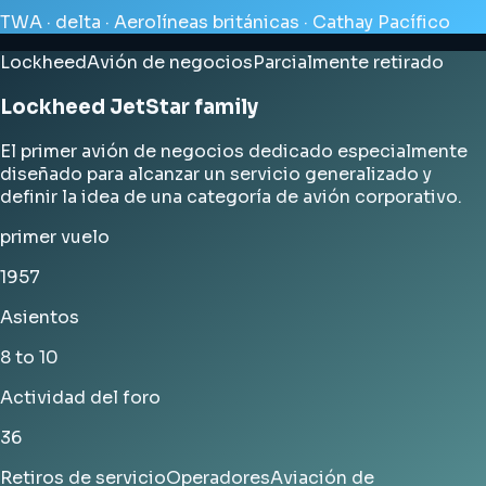
TWA · delta · Aerolíneas británicas · Cathay Pacífico
Lockheed
Avión de negocios
Parcialmente retirado
Lockheed JetStar family
El primer avión de negocios dedicado especialmente
diseñado para alcanzar un servicio generalizado y
definir la idea de una categoría de avión corporativo.
primer vuelo
1957
Asientos
8 to 10
Actividad del foro
36
Retiros de servicio
Operadores
Aviación de