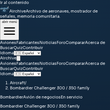
Ir al contenido
Airchive
Archivo de aeronaves, mostrador de
señales, memoria comunitaria.
abrir menú
Aviones
Fabricantes
Noticias
Foro
Comparar
Acerca de
Buscar
Quiz
Contribuir
Idioma
Airchive
Aviones
Fabricantes
Noticias
Foro
Comparar
Acerca de
Buscar
Quiz
Contribuir
Idioma
Aircraft
/
Bombardier Challenger 300 / 350 family
Bombardier
Avión de negocios
En servicio
Bombardier Challenger 300 / 350 family