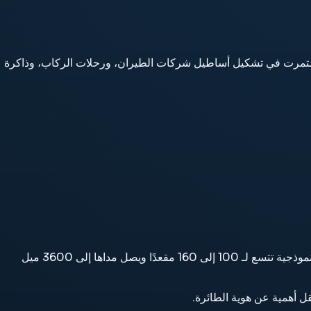
Airbus هو في الخدمة طائرة إقليمية تم إنشاؤه بواسطة Airbus. حلقت لأول مرة في 2013، ودخلت الخدمة في 2016، واستمرت في تشكيل أساطيل شركات الطيران، ورحلات الركاب، وذاكرة
عائلة إيرباص A220 هي طائرة إقليمية في الخدمة من شركة إيرباص، طارت لأول مرة في عام 2013 وتم تقديمها في عام 2016، مع مقاعد نموذجية تتسع لـ 100 إلى 160 مقعدًا ويصل مداها إلى 3600 ميل
ل أهمية عن هوية الطائرة.