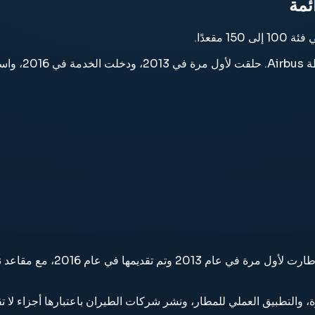
 A220 family
 والتطبيق العملي للمطار، ونشر شركات الطيران باعتبارها أجزاء لا تق