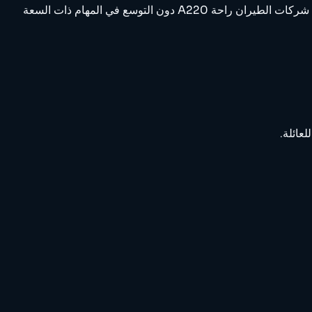
A220-100 هي عضو قيد الخدمة في عائلة Airbus A220، المعروفة بالفرع الأقصر الذي يحافظ على قدرة العائلة على المنافسة حيث تريد شركات الطيران راحة A220 دون التوسع في المهام ذات السعة