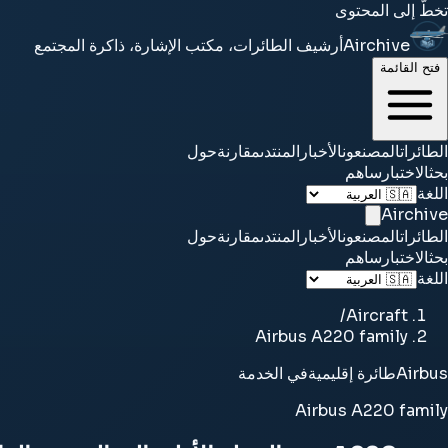
تخطَّ إلى المحتوى
Airchive
أرشيف الطائرات، مكتب الإشارة، ذاكرة المجتمع
فتح القائمة
الطائرات
المصنعون
الأخبار
المنتدى
مقارنة
حول
بحث
الاختبار
ساهم
اللغة
Airchive
الطائرات
المصنعون
الأخبار
المنتدى
مقارنة
حول
بحث
الاختبار
ساهم
اللغة
/
Aircraft
Airbus A220 family
Airbus
طائرة إقليمية
في الخدمة
Airbus A220 family