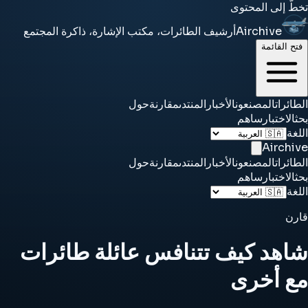
تخطَّ إلى المحتوى
Airchive
أرشيف الطائرات، مكتب الإشارة، ذاكرة المجتمع
فتح القائمة
الطائرات
المصنعون
الأخبار
المنتدى
مقارنة
حول
بحث
الاختبار
ساهم
اللغة
Airchive
الطائرات
المصنعون
الأخبار
المنتدى
مقارنة
حول
بحث
الاختبار
ساهم
اللغة
قارن
شاهد كيف تتنافس عائلة طائرات
مع أخرى