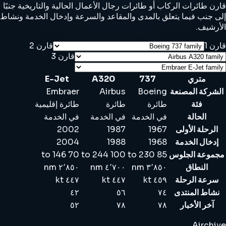
قارن طائرات الركاب أو طائرات رجال الأعمال الحالية والتاريخية جنبًا
إلى جنب فيما يتعلق بالمدى والمقاعد والسرعة وإدخال الخدمة ونشاط
الأرشيف.
قارن 1
قارن 2
قارن 3
متري
737
A320
E-Jet
الشركة المصنعة
Boeing
Airbus
Embraer
فئة
طائرة
طائرة
طائرة إقليمية
الحالة
في الخدمة
في الخدمة
في الخدمة
الرحلة الأولى
1967
1987
2002
إدخال الخدمة
1968
1988
2004
مجموعة الجلوس
85 to 230
100 to 244
70 to 146
النطاق
٣٬٨٥٠ nm
٤٬٧٠٠ nm
٢٬٨٥٠ nm
سرعة الرحلة
٤٥٩ kt
٤٤٧ kt
٤٤٧ kt
نشاط المنتدى
٧٤
٥٦
٤٢
آخر الأخبار
٧٨
٧٨
٥٢
Airchive