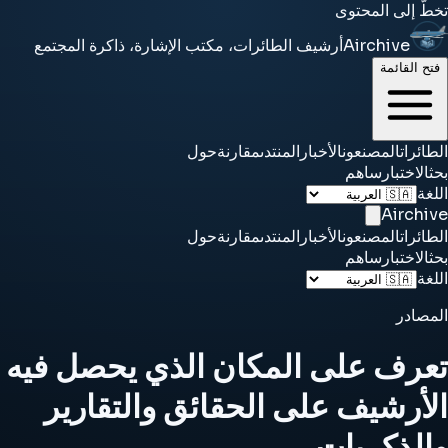
تخطَّ إلى المحتوى
Airchive
أرشيف الطائرات، مكتب الإشارة، ذاكرة المجتمع
فتح القائمة
الطائرات
المصنعون
الأخبار
المنتدى
مقارنة
حول
بحث
الاختبار
ساهم
اللغة
Airchive
الطائرات
المصنعون
الأخبار
المنتدى
مقارنة
حول
بحث
الاختبار
ساهم
اللغة
المصادر
تعرف على المكان الذي يحصل فيه
الأرشيف على الحقائق والتقارير
والذكريات