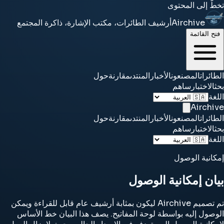
تخطَّ إلى المحتوى
Airchive
أرشيف الطائرات، مكتب الإشارة، ذاكرة المجتمع
فتح القائمة
الطائرات
المصنعون
الأخبار
المنتدى
مقارنة
حول
بحث
الاختبار
ساهم
اللغة
Airchive
الطائرات
المصنعون
الأخبار
المنتدى
مقارنة
حول
بحث
الاختبار
ساهم
اللغة
إمكانية الوصول
بيان إمكانية الوصول
تم تصميم Airchive ليكون بمثابة أرشيف عام قابل للقراءة ويمكن
الوصول إليه بواسطة لوحة المفاتيح. يصف هذا البيان خط الأساس