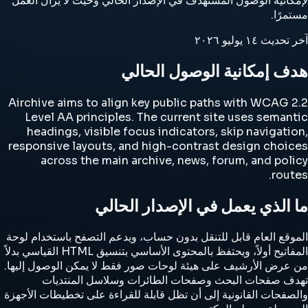
لإمكانية الوصول المستهدف في الإصدار الحالي وحيث لا يزال العمل
مستمرًا.
آخر تحديث
١٤ يوليو ٢٠٢٦
هدف إمكانية الوصول الحالي
Airchive aims to align key public paths with WCAG 2.2
Level AA principles. The current site uses semantic
headings, visible focus indicators, skip navigation,
responsive layouts, and high-contrast design choices
across the main archive, news, forum, and policy
routes.
ما الذي يعمل في الإصدار الحالي
الموقع العام قابل للتنقل بدون حساب، ويدعم التصفح باستخدام لوحة
المفاتيح أولاً، ويحتفظ بالمحتوى الأساسي بتنسيق HTML القياسي بدلاً
من عرض الأرشيف على هيئة لوحات صور فقط لا يمكن الوصول إليها.
تهدف صفحات البحث وصفحات الطائرات وسلاسل المنتديات
والصفحات القانونية إلى أن تظل قابلة للقراءة على تخطيطات الأجهزة