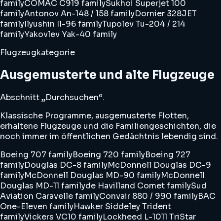
family
COMAC C919 family
Sukhoi Superjet 100
family
Antonov An-148 / 158 family
Dornier 328JET
family
Ilyushin Il-96 family
Tupolev Tu-204 / 214
family
Yakovlev Yak-40 family
Flugzeugkategorie
Ausgemusterte und alte Flugzeuge
Abschnitt „Durchsuchen“.
Klassische Programme, ausgemusterte Flotten,
erhaltene Flugzeuge und die Familiengeschichten, die
noch immer im öffentlichen Gedächtnis lebendig sind.
Boeing 707 family
Boeing 720 family
Boeing 727
family
Douglas DC-8 family
McDonnell Douglas DC-9
family
McDonnell Douglas MD-90 family
McDonnell
Douglas MD-11 family
de Havilland Comet family
Sud
Aviation Caravelle family
Convair 880 / 990 family
BAC
One-Eleven family
Hawker Siddeley Trident
family
Vickers VC10 family
Lockheed L-1011 TriStar