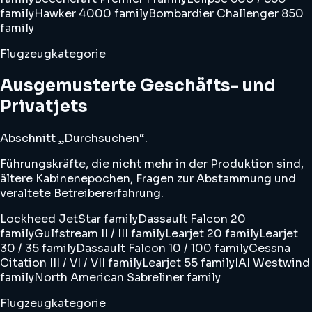
family
Hawker 4000 family
Bombardier Challenger 850
family
Flugzeugkategorie
Ausgemusterte Geschäfts- und
Privatjets
Abschnitt „Durchsuchen“.
Führungskräfte, die nicht mehr in der Produktion sind,
ältere Kabinenepochen, Fragen zur Abstammung und
veraltete Betreibererfahrung.
Lockheed JetStar family
Dassault Falcon 20
family
Gulfstream II / III family
Learjet 20 family
Learjet
30 / 35 family
Dassault Falcon 10 / 100 family
Cessna
Citation III / VI / VII family
Learjet 55 family
IAI Westwind
family
North American Sabreliner family
Flugzeugkategorie