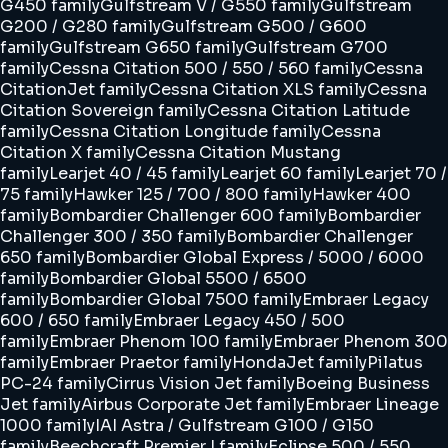
G450 family
Gulfstream V / G550 family
Gulfstream
G200 / G280 family
Gulfstream G500 / G600
family
Gulfstream G650 family
Gulfstream G700
family
Cessna Citation 500 / 550 / 560 family
Cessna
CitationJet family
Cessna Citation XLS family
Cessna
Citation Sovereign family
Cessna Citation Latitude
family
Cessna Citation Longitude family
Cessna
Citation X family
Cessna Citation Mustang
family
Learjet 40 / 45 family
Learjet 60 family
Learjet 70 /
75 family
Hawker 125 / 700 / 800 family
Hawker 400
family
Bombardier Challenger 600 family
Bombardier
Challenger 300 / 350 family
Bombardier Challenger
650 family
Bombardier Global Express / 5000 / 6000
family
Bombardier Global 5500 / 6500
family
Bombardier Global 7500 family
Embraer Legacy
600 / 650 family
Embraer Legacy 450 / 500
family
Embraer Phenom 100 family
Embraer Phenom 300
family
Embraer Praetor family
HondaJet family
Pilatus
PC-24 family
Cirrus Vision Jet family
Boeing Business
Jet family
Airbus Corporate Jet family
Embraer Lineage
1000 family
IAI Astra / Gulfstream G100 / G150
family
Beechcraft Premier I family
Eclipse 500 / 550