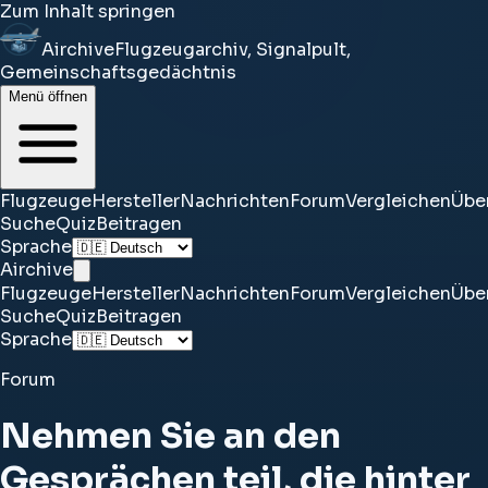
Zum Inhalt springen
Airchive
Flugzeugarchiv, Signalpult,
Gemeinschaftsgedächtnis
Menü öffnen
Flugzeuge
Hersteller
Nachrichten
Forum
Vergleichen
Übe
Suche
Quiz
Beitragen
Sprache
Airchive
Flugzeuge
Hersteller
Nachrichten
Forum
Vergleichen
Übe
Suche
Quiz
Beitragen
Sprache
Forum
Nehmen Sie an den
Gesprächen teil, die hinter