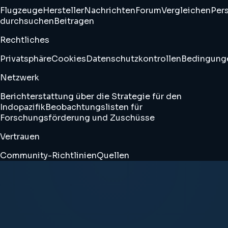
Flugzeuge
Hersteller
Nachrichten
Forum
Vergleichen
Pers
durchsuchen
Beitragen
Rechtliches
Privatsphäre
Cookies
Datenschutzkontrollen
Bedingung
Netzwerk
Berichterstattung über die Strategie für den
Indopazifik
Beobachtungslisten für
Forschungsförderung und Zuschüsse
Vertrauen
Community-Richtlinien
Quellen