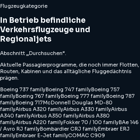
Flugzeugkategorie
In Betrieb befindliche
Verkehrsflugzeuge und
Regionaljets
Abschnitt „Durchsuchen“.
Aktuelle Passagierprogramme, die noch immer Flotten,
Routen, Kabinen und das alltägliche Fluggedächtnis
prägen.
Boeing 737 family
Boeing 747 family
Boeing 757
family
Boeing 767 family
Boeing 777 family
Boeing 787
family
Boeing 717
McDonnell Douglas MD-80
family
Airbus A320 family
Airbus A330 family
Airbus
A340 family
Airbus A350 family
Airbus A380
family
Airbus A220 family
Fokker 70 / 100 family
BAe 146
/ Avro RJ family
Bombardier CRJ family
Embraer ERJ
family
Embraer E-Jet family
COMAC C909