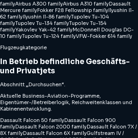
family
Airbus A300 family
Airbus A310 family
Dassault
Mercure family
Fokker F28 Fellowship family
Ilyushin Il-
62 family
Ilyushin Il-86 family
Tupolev Tu-104
family
Tupolev Tu-134 family
Tupolev Tu-154
family
Yakovlev Yak-42 family
McDonnell Douglas DC-
10 family
Tupolev Tu-124 family
VFW-Fokker 614 family
Flugzeugkategorie
In Betrieb befindliche Geschäfts-
und Privatjets
Abschnitt „Durchsuchen“.
Aktuelle Business-Aviation-Programme,
Eigentümer-/Betreiberlogik, Reichweitenklassen und
Kabinenentwicklung.
Dassault Falcon 50 family
Dassault Falcon 900
family
Dassault Falcon 2000 family
Dassault Falcon 7X /
8X family
Dassault Falcon 6X family
Gulfstream IV /