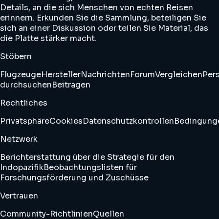
Details, an die sich Menschen von echten Reisen
erinnern. Erkunden Sie die Sammlung, beteiligen Sie
sich an einer Diskussion oder teilen Sie Material, das
die Platte stärker macht.
Stöbern
Flugzeuge
Hersteller
Nachrichten
Forum
Vergleichen
Pers
durchsuchen
Beitragen
Rechtliches
Privatsphäre
Cookies
Datenschutzkontrollen
Bedingung
Netzwerk
Berichterstattung über die Strategie für den
Indopazifik
Beobachtungslisten für
Forschungsförderung und Zuschüsse
Vertrauen
Community-Richtlinien
Quellen