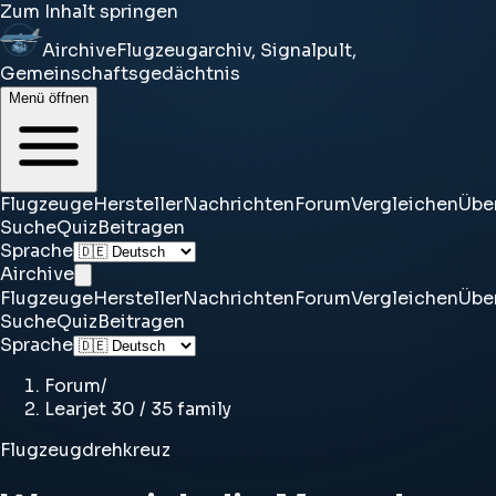
Zum Inhalt springen
Airchive
Flugzeugarchiv, Signalpult,
Gemeinschaftsgedächtnis
Menü öffnen
Flugzeuge
Hersteller
Nachrichten
Forum
Vergleichen
Übe
Suche
Quiz
Beitragen
Sprache
Airchive
Flugzeuge
Hersteller
Nachrichten
Forum
Vergleichen
Übe
Suche
Quiz
Beitragen
Sprache
Forum
/
Learjet 30 / 35 family
Flugzeugdrehkreuz