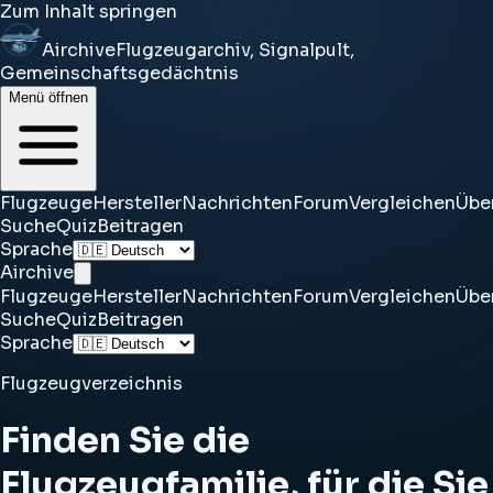
Zum Inhalt springen
Airchive
Flugzeugarchiv, Signalpult,
Gemeinschaftsgedächtnis
Menü öffnen
Flugzeuge
Hersteller
Nachrichten
Forum
Vergleichen
Übe
Suche
Quiz
Beitragen
Sprache
Airchive
Flugzeuge
Hersteller
Nachrichten
Forum
Vergleichen
Übe
Suche
Quiz
Beitragen
Sprache
Flugzeugverzeichnis
Finden Sie die
Flugzeugfamilie, für die Sie