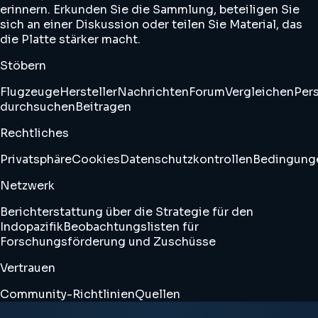
erinnern. Erkunden Sie die Sammlung, beteiligen Sie
sich an einer Diskussion oder teilen Sie Material, das
die Platte stärker macht.
Stöbern
Flugzeuge
Hersteller
Nachrichten
Forum
Vergleichen
Pers
durchsuchen
Beitragen
Rechtliches
Privatsphäre
Cookies
Datenschutzkontrollen
Bedingung
Netzwerk
Berichterstattung über die Strategie für den
Indopazifik
Beobachtungslisten für
Forschungsförderung und Zuschüsse
Vertrauen
Community-Richtlinien
Quellen