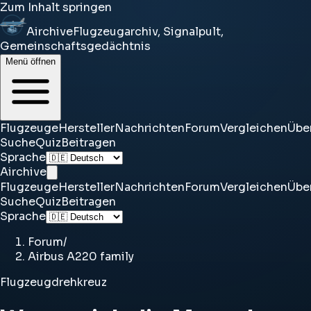
Zum Inhalt springen
Airchive
Flugzeugarchiv, Signalpult,
Gemeinschaftsgedächtnis
Menü öffnen
Flugzeuge
Hersteller
Nachrichten
Forum
Vergleichen
Übe
Suche
Quiz
Beitragen
Sprache
Airchive
Flugzeuge
Hersteller
Nachrichten
Forum
Vergleichen
Übe
Suche
Quiz
Beitragen
Sprache
Forum
/
Airbus A220 family
Flugzeugdrehkreuz