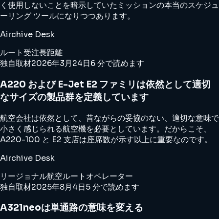
く使用しないことを暗示していたミッションの本当のスケジュ
ーリング ツールになりつつあります。
Airchive Desk
ルート
受注
長距離
独自取材
2026年3月24日
6 分で読めます
A220 および E-Jet E2 ファミリは依然として適切
なサイズの製品群を定義しています
航空会社は依然として、昔ながらの妥協のない、適切な意味で
小さく感じられる航空機を必要としています。だからこそ、
A220-100 と E2 支店は座席数が示す以上に重要なのです。
Airchive Desk
リージョナル航空
ルート
オペレーター
独自取材
2025年8月4日
5 分で読めます
A321neoは単通路の意味を変える