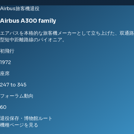
Airbus
旅客機
退役
Airbus A300 family
エアバスを本格的な旅客機メーカーとして立ち上げた、双通路
型短中距離路線のパイオニア。
初飛行
1972
座席
247 to 345
フォーラム動向
60
退役
保存・博物館
ルート
機種ページを見る