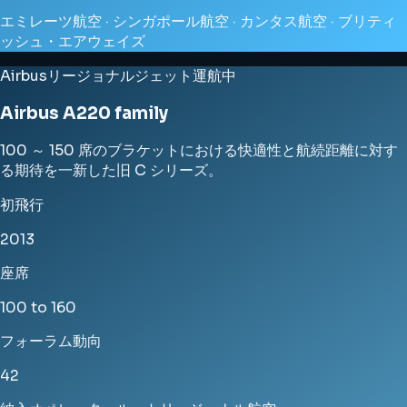
エミレーツ航空 · シンガポール航空 · カンタス航空 · ブリティ
ッシュ・エアウェイズ
Airbus
リージョナルジェット
運航中
Airbus A220 family
100 ～ 150 席のブラケットにおける快適性と航続距離に対す
る期待を一新した旧 C シリーズ。
初飛行
2013
座席
100 to 160
フォーラム動向
42