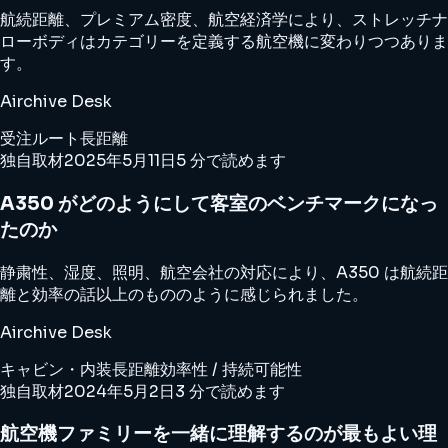
航続距離、プレミアム密度、航空経済学により、ストレッチナ
ローボディはカテゴリーを定義する航空機に変わりつつありま
す。
Airchive Desk
受注
ルート
長距離
独自取材
2025年5月11日
5 分で読めます
A350 がどのようにして客室のベンチマークになっ
たのか
静粛性、湿度、照明、航空会社の対応により、A350 は航続距
離と効率の話以上のもののように感じられました。
Airchive Desk
キャビン・内装
長距離
効率性 / 持続可能性
独自取材
2024年5月2日
3 分で読めます
航空機ファミリーを一緒に理解するのが最もよい理