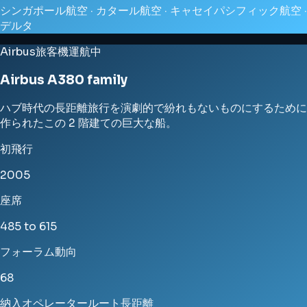
シンガポール航空 · カタール航空 · キャセイパシフィック航空 ·
デルタ
Airbus
旅客機
運航中
Airbus A380 family
ハブ時代の長距離旅行を演劇的で紛れもないものにするために
作られたこの 2 階建ての巨大な船。
初飛行
2005
座席
485 to 615
フォーラム動向
68
納入
オペレーター
ルート
長距離