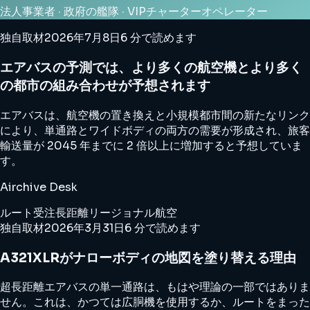
法人事業者 · 政府の艦隊 · VIPチャーターオペレーター
独自取材
2026年7月8日
6 分で読めます
エアバスの予測では、より多くの航空機とより多く
の都市の組み合わせが予想されます
エアバスは、航空機の置き換えと小規模都市間の新たなリンク
により、単通路とワイドボディの両方の需要が形成され、旅客
輸送量が 2045 年までに 2 倍以上に増加すると予想していま
す。
Airchive Desk
ルート
受注
長距離
リージョナル航空
独自取材
2026年3月31日
6 分で読めます
A321XLRがナローボディの地図を塗り替える理由
超長距離エアバスの単一通路は、もはや理論の一部ではありま
せん。これは、かつては広胴機を使用するか、ルートをまった