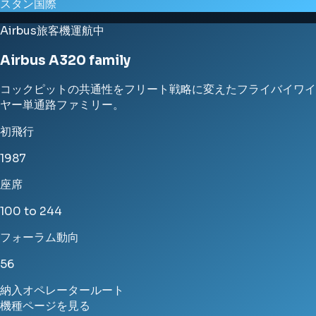
スタン国際
Airbus
旅客機
運航中
Airbus A320 family
コックピットの共通性をフリート戦略に変えたフライバイワイ
ヤー単通路ファミリー。
初飛行
1987
座席
100 to 244
フォーラム動向
56
納入
オペレーター
ルート
機種ページを見る