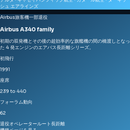
シュ エアラインズ
Airbus
旅客機
一部退役
Airbus A340 family
初期の双発機とその後の超効率的な旗艦機の間の橋渡しとなっ
た 4 発エンジンのエアバス長距離シリーズ。
初飛行
1991
座席
239 to 440
フォーラム動向
62
退役
オペレーター
ルート
長距離