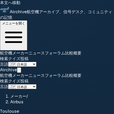
本文へ移動
Airchive
航空機アーカイブ、信号デスク、コミュニティ
の記憶
メニューを開く
航空機
メーカー
ニュース
フォーラム
比較
概要
検索
クイズ
投稿
言語
Airchive
航空機
メーカー
ニュース
フォーラム
比較
概要
検索
クイズ
投稿
言語
メーカー
/
Airbus
Toulouse