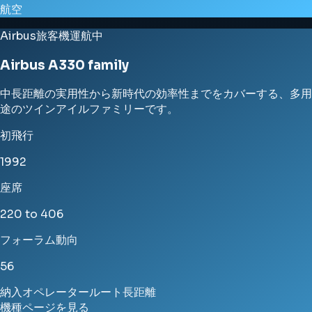
航空
Airbus
旅客機
運航中
Airbus A330 family
中長距離の実用性から新時代の効率性までをカバーする、多用
途のツインアイルファミリーです。
初飛行
1992
座席
220 to 406
フォーラム動向
56
納入
オペレーター
ルート
長距離
機種ページを見る