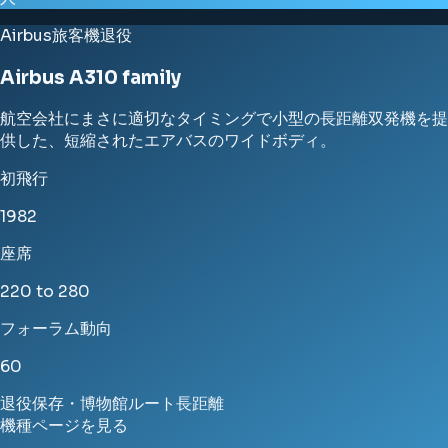
Airbus
旅客機
退役
Airbus A310 family
航空会社にまさに適切なタイミングで小型の長距離双発機を提
供した、短縮されたエアバスのワイドボディ。
初飛行
1982
座席
220 to 280
フォーラム動向
60
退役
保存・博物館
ルート
長距離
機種ページを見る