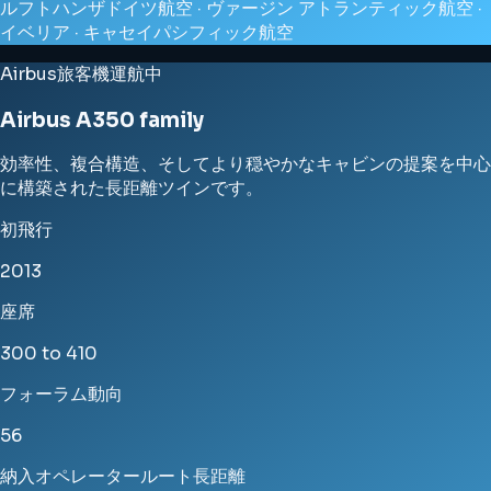
ルフトハンザドイツ航空 · ヴァージン アトランティック航空 ·
イベリア · キャセイパシフィック航空
Airbus
旅客機
運航中
Airbus A350 family
効率性、複合構造、そしてより穏やかなキャビンの提案を中心
に構築された長距離ツインです。
初飛行
2013
座席
300 to 410
フォーラム動向
56
納入
オペレーター
ルート
長距離