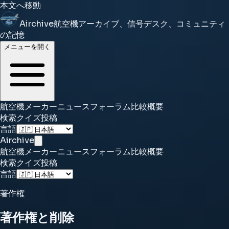
本文へ移動
Airchive
航空機アーカイブ、信号デスク、コミュニティ
の記憶
メニューを開く
航空機
メーカー
ニュース
フォーラム
比較
概要
検索
クイズ
投稿
言語
Airchive
航空機
メーカー
ニュース
フォーラム
比較
概要
検索
クイズ
投稿
言語
著作権
著作権と削除