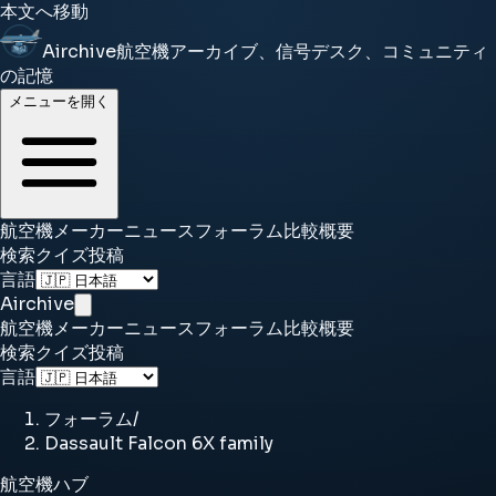
本文へ移動
Airchive
航空機アーカイブ、信号デスク、コミュニティ
の記憶
メニューを開く
航空機
メーカー
ニュース
フォーラム
比較
概要
検索
クイズ
投稿
言語
Airchive
航空機
メーカー
ニュース
フォーラム
比較
概要
検索
クイズ
投稿
言語
フォーラム
/
Dassault Falcon 6X family
航空機ハブ