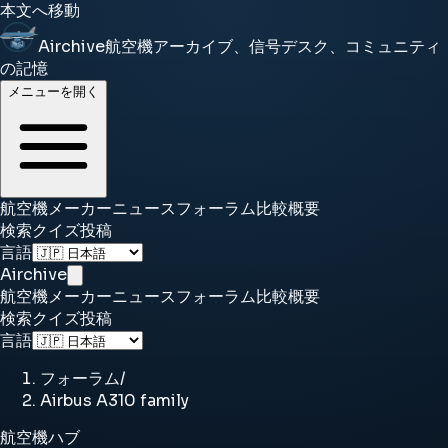
本文へ移動
Airchive
航空機アーカイブ、信号デスク、コミュニティ
の記憶
メニューを開く
航空機
メーカー
ニュース
フォーラム
比較
概要
検索
クイズ
投稿
言語
Airchive
航空機
メーカー
ニュース
フォーラム
比較
概要
検索
クイズ
投稿
言語
フォーラム
/
Airbus A310 family
航空機ハブ