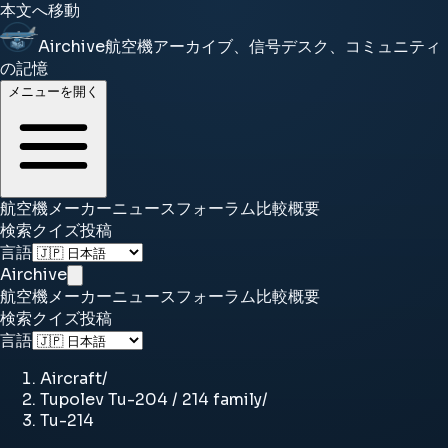
本文へ移動
Airchive
航空機アーカイブ、信号デスク、コミュニティ
の記憶
メニューを開く
航空機
メーカー
ニュース
フォーラム
比較
概要
検索
クイズ
投稿
言語
Airchive
航空機
メーカー
ニュース
フォーラム
比較
概要
検索
クイズ
投稿
言語
Aircraft
/
Tupolev Tu-204 / 214 family
/
Tu-214