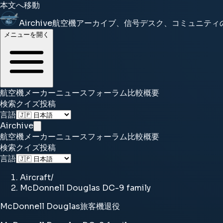
本文へ移動
Airchive
航空機アーカイブ、信号デスク、コミュニティ
メニューを開く
航空機
メーカー
ニュース
フォーラム
比較
概要
検索
クイズ
投稿
言語
Airchive
航空機
メーカー
ニュース
フォーラム
比較
概要
検索
クイズ
投稿
言語
Aircraft
/
McDonnell Douglas DC-9 family
McDonnell Douglas
旅客機
退役