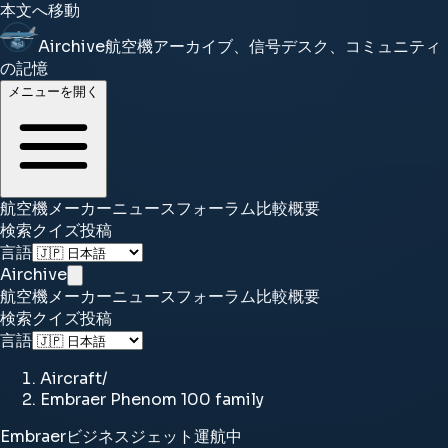
本文へ移動
Airchive
航空機アーカイブ、信号デスク、コミュニティ
の記憶
メニューを開く
航空機
メーカー
ニュース
フォーラム
比較
概要
検索
クイズ
投稿
言語
Airchive
航空機
メーカー
ニュース
フォーラム
比較
概要
検索
クイズ
投稿
言語
Aircraft
/
Embraer Phenom 100 family
Embraer
ビジネスジェット
運航中