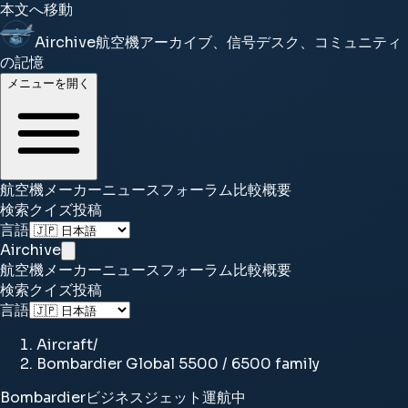
本文へ移動
Airchive
航空機アーカイブ、信号デスク、コミュニティ
の記憶
メニューを開く
航空機
メーカー
ニュース
フォーラム
比較
概要
検索
クイズ
投稿
言語
Airchive
航空機
メーカー
ニュース
フォーラム
比較
概要
検索
クイズ
投稿
言語
Aircraft
/
Bombardier Global 5500 / 6500 family
Bombardier
ビジネスジェット
運航中