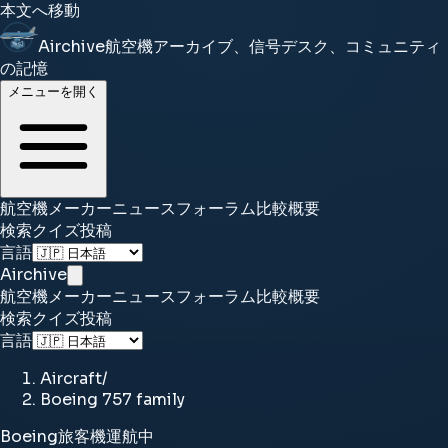
本文へ移動
Airchive
航空機アーカイブ、信号デスク、コミュニティ
の記憶
メニューを開く
航空機
メーカー
ニュース
フォーラム
比較
概要
検索
クイズ
投稿
言語
Airchive
航空機
メーカー
ニュース
フォーラム
比較
概要
検索
クイズ
投稿
言語
Aircraft
/
Boeing 757 family
Boeing
旅客機
運航中