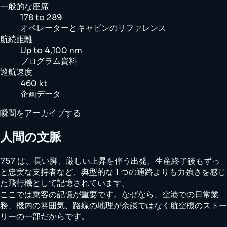
一般的な座席
178 to 289
オペレーターとキャビンのリファレンス
航続距離
Up to 4,100 nm
プログラム資料
巡航速度
460 kt
企画データ
瞬間をアーカイブする
人間の文脈
757 は、長い脚、厳しい上昇を伴う出発、生産終了後もずっ
と忠実な支持者など、典型的な 1 つの通路よりも力強さを感じ
た飛行機として記憶されています。
ここでは乗客の記憶が重要です。なぜなら、空港での日常業
務、機内の雰囲気、路線の地理が余談ではなく航空機のストー
リーの一部だからです。