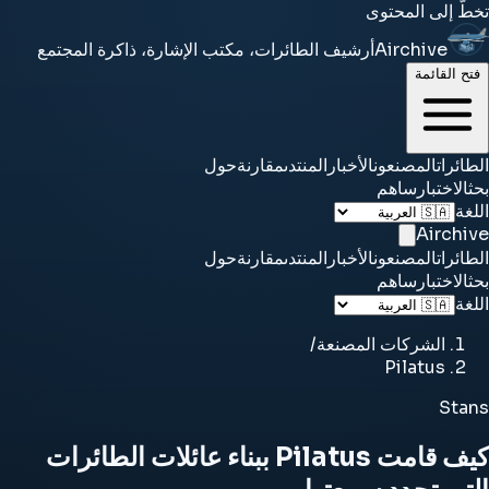
تخطَّ إلى المحتوى
Airchive
أرشيف الطائرات، مكتب الإشارة، ذاكرة المجتمع
فتح القائمة
الطائرات
المصنعون
الأخبار
المنتدى
مقارنة
حول
بحث
الاختبار
ساهم
اللغة
Airchive
الطائرات
المصنعون
الأخبار
المنتدى
مقارنة
حول
بحث
الاختبار
ساهم
اللغة
الشركات المصنعة
/
Pilatus
Stans
كيف قامت Pilatus ببناء عائلات الطائرات