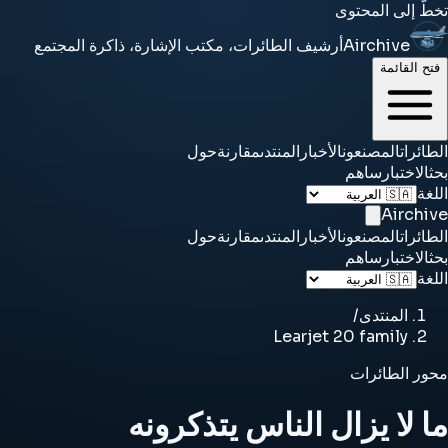
تخطَّ إلى المحتوى
Airchive
أرشيف الطائرات، مكتب الإشارة، ذاكرة المجتمع
فتح القائمة
الطائرات
المصنعون
الأخبار
المنتدى
مقارنة
حول
بحث
الاختبار
ساهم
اللغة
Airchive
الطائرات
المصنعون
الأخبار
المنتدى
مقارنة
حول
بحث
الاختبار
ساهم
اللغة
المنتدى
/
Learjet 20 family
محور الطائرات
ما لا يزال الناس يتذكرونه