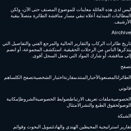
ليس لدى هذه العائلة معاينات للموضوع المصنف حتى الآن، ولكن
المطالبات المبدئية أعلاه تبقي مسار مناقشة الطائرة متصلاً ببقية
الأرشيف.
Airchive
تاريخ طائرات الركاب والتقارير الحالية والمرجع الفني والتفاصيل التي
يتذكرها الناس من الرحلات الحقيقية. استكشف المجموعة، أو انضم
إلى مناقشة، أو شارك المواد التي تجعل السجل أقوى.
تصفح
الطائرات
المصنعون
الأخبار
المنتدى
مقارنة
اختبار الشخصية
تصفح الكل
ساهم
قانوني
الخصوصية
ملفات تعريف الارتباط
ضوابط الخصوصية
الشروط
إمكانية
الوصول
حقوق الطبع والنشر
الامتثال
الشبكة
تقارير استراتيجية المحيطين الهندي والهادئ
تمويل البحوث وقوائم