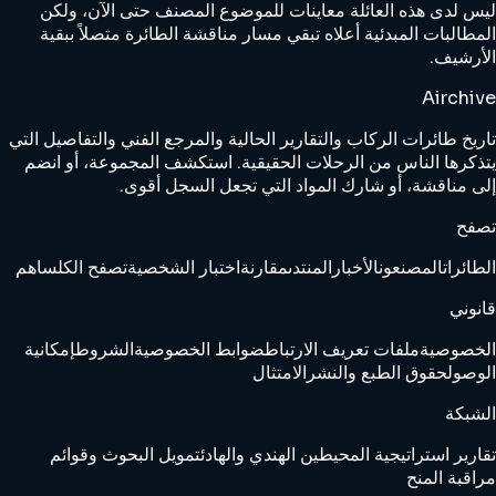
ليس لدى هذه العائلة معاينات للموضوع المصنف حتى الآن، ولكن
المطالبات المبدئية أعلاه تبقي مسار مناقشة الطائرة متصلاً ببقية
الأرشيف.
Airchive
تاريخ طائرات الركاب والتقارير الحالية والمرجع الفني والتفاصيل التي
يتذكرها الناس من الرحلات الحقيقية. استكشف المجموعة، أو انضم
إلى مناقشة، أو شارك المواد التي تجعل السجل أقوى.
تصفح
الطائرات
المصنعون
الأخبار
المنتدى
مقارنة
اختبار الشخصية
تصفح الكل
ساهم
قانوني
الخصوصية
ملفات تعريف الارتباط
ضوابط الخصوصية
الشروط
إمكانية
الوصول
حقوق الطبع والنشر
الامتثال
الشبكة
تقارير استراتيجية المحيطين الهندي والهادئ
تمويل البحوث وقوائم
مراقبة المنح