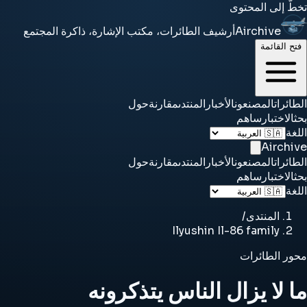
تخطَّ إلى المحتوى
Airchive
أرشيف الطائرات، مكتب الإشارة، ذاكرة المجتمع
فتح القائمة
الطائرات
المصنعون
الأخبار
المنتدى
مقارنة
حول
بحث
الاختبار
ساهم
اللغة
Airchive
الطائرات
المصنعون
الأخبار
المنتدى
مقارنة
حول
بحث
الاختبار
ساهم
اللغة
المنتدى
/
Ilyushin Il-86 family
محور الطائرات
ما لا يزال الناس يتذكرونه