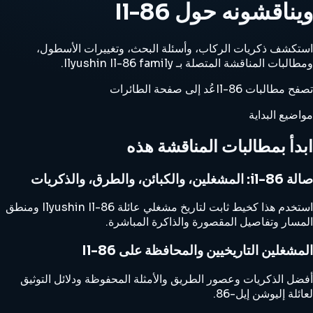
ويناقشونه حول Il-86
استكشف ذكريات الركاب، وأسئلة البحث، وتغييرات الأسطول،
ومطالبات المناقشة المتصلة بـ Ilyushin Il-86 family.
تصفح مطالبات Il-86
عُد إلى صفحة الطائرات
مواضيع البداية
ابدأ بمطالبات المناقشة هذه
صالة il-86: المشغلين، والكبائن، والطرق، والذكريات
استخدم هذا كخيط ثابت لتاريخ مشغلي عائلة Ilyushin Il-86 ومنطق
المسار وتفاصيل المقصورة والذاكرة المباشرة.
المشغلين التاريخيين والمحافظة على Il-86
أفضل الذكريات وعصور الطريق والأمثلة المحفوظة ودلائل التوثيق
لعائلة إليوشن إيل-86.