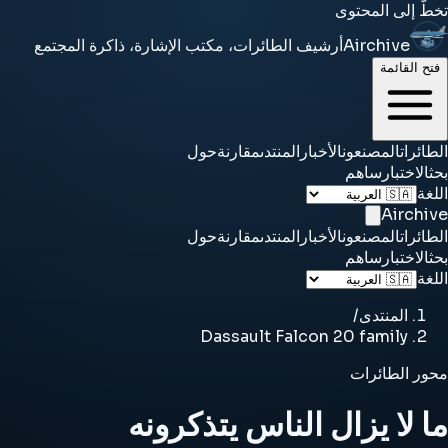
تخطَّ إلى المحتوى
Airchive
أرشيف الطائرات، مكتب الإشارة، ذاكرة المجتمع
فتح القائمة
الطائرات
المصنعون
الأخبار
المنتدى
مقارنة
حول
بحث
الاختبار
ساهم
اللغة
Airchive
الطائرات
المصنعون
الأخبار
المنتدى
مقارنة
حول
بحث
الاختبار
ساهم
اللغة
المنتدى
/
Dassault Falcon 20 family
محور الطائرات
ما لا يزال الناس يتذكرونه