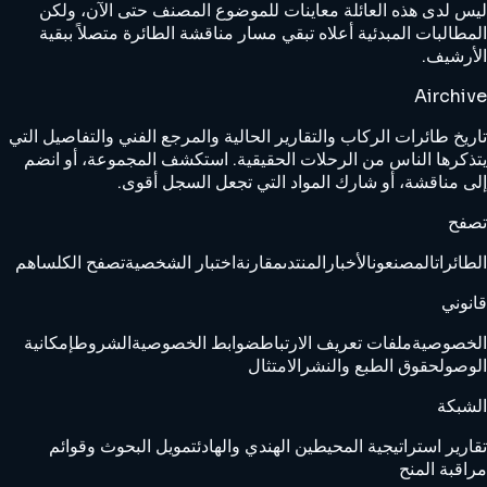
ليس لدى هذه العائلة معاينات للموضوع المصنف حتى الآن، ولكن
المطالبات المبدئية أعلاه تبقي مسار مناقشة الطائرة متصلاً ببقية
الأرشيف.
Airchive
تاريخ طائرات الركاب والتقارير الحالية والمرجع الفني والتفاصيل التي
يتذكرها الناس من الرحلات الحقيقية. استكشف المجموعة، أو انضم
إلى مناقشة، أو شارك المواد التي تجعل السجل أقوى.
تصفح
الطائرات
المصنعون
الأخبار
المنتدى
مقارنة
اختبار الشخصية
تصفح الكل
ساهم
قانوني
الخصوصية
ملفات تعريف الارتباط
ضوابط الخصوصية
الشروط
إمكانية
الوصول
حقوق الطبع والنشر
الامتثال
الشبكة
تقارير استراتيجية المحيطين الهندي والهادئ
تمويل البحوث وقوائم
مراقبة المنح