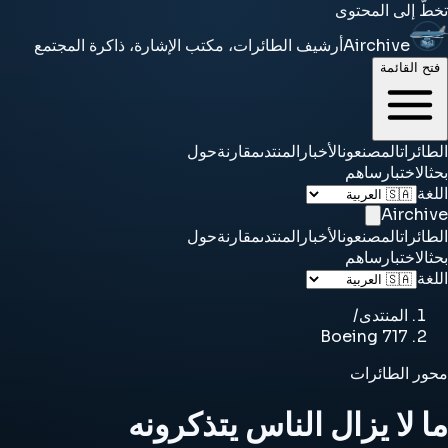
تخطَّ إلى المحتوى
Airchive
أرشيف الطائرات، مكتب الإشارة، ذاكرة المجتمع
فتح القائمة
الطائرات
المصنعون
الأخبار
المنتدى
مقارنة
حول
بحث
الاختبار
ساهم
اللغة
Airchive
الطائرات
المصنعون
الأخبار
المنتدى
مقارنة
حول
بحث
الاختبار
ساهم
اللغة
المنتدى
/
Boeing 717
محور الطائرات
ما لا يزال الناس يتذكرونه