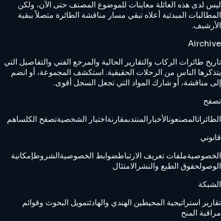
ليس لدى هذه العائلة معاينات للموضوع المصنف حتى الآن، ولكن
المطالبات المبدئية أعلاه تبقي مسار مناقشة الطائرة متصلاً ببقية
الأرشيف.
Airchive
تاريخ طائرات الركاب والتقارير الحالية والمرجع الفني والتفاصيل التي
يتذكرها الناس من الرحلات الحقيقية. استكشف المجموعة، أو انضم
إلى مناقشة، أو شارك المواد التي تجعل السجل أقوى.
تصفح
الطائرات
المصنعون
الأخبار
المنتدى
مقارنة
اختبار الشخصية
تصفح الكل
ساهم
قانوني
الخصوصية
ملفات تعريف الارتباط
ضوابط الخصوصية
الشروط
إمكانية
الوصول
حقوق الطبع والنشر
الامتثال
الشبكة
تقارير استراتيجية المحيطين الهندي والهادئ
تمويل البحوث وقوائم
مراقبة المنح