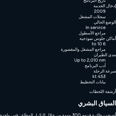
تاريخ البرنامج
إدخال الخدمة
2009
سجلات المشغل
الوضع الحالي
In service
مراجع الأسطول
أماكن جلوس نموذجية
6 to 10
مراجع المشغل والمقصورة
مدى الطيران
Up to 2,010 nm
أدب البرنامج
سرعة الرحلة
453 kt
بيانات التخطيط
أرشفة اللحظات
السياق البشري
أصبحت طائرة فينوم 300 مهمة من خلال التكرار المطلق: فهي واحدة