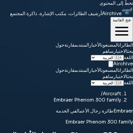
تخطَّ إلى المحتوى
Airchive
أرشيف الطائرات، مكتب الإشارة، ذاكرة المجتمع
فتح القائمة
الطائرات
المصنعون
الأخبار
المنتدى
مقارنة
حول
بحث
الاختبار
ساهم
اللغة
Airchive
الطائرات
المصنعون
الأخبار
المنتدى
مقارنة
حول
بحث
الاختبار
ساهم
اللغة
/
Aircraft
Embraer Phenom 300 family
Embraer
طائرة رجال الأعمال
في الخدمة
Embraer Phenom 300 family