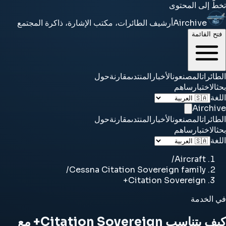
تخطَّ إلى المحتوى
Airchive
أرشيف الطائرات، مكتب الإشارة، ذاكرة المجتمع
فتح القائمة
الطائرات
المصنعون
الأخبار
المنتدى
مقارنة
حول
بحث
الاختبار
ساهم
اللغة
Airchive
الطائرات
المصنعون
الأخبار
المنتدى
مقارنة
حول
بحث
الاختبار
ساهم
اللغة
/
Aircraft
/
Cessna Citation Sovereign family
Citation Sovereign+
في الخدمة
كيف يتناسب Citation Sovereign+ مع