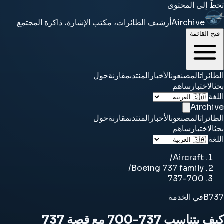
تخطَّ إلى المحتوى
Airchive
أرشيف الطائرات، مكتب الإشارة، ذاكرة المجتمع
فتح القائمة
الطائرات
المصنعون
الأخبار
المنتدى
مقارنة
حول
بحث
الاختبار
ساهم
اللغة
Airchive
الطائرات
المصنعون
الأخبار
المنتدى
مقارنة
حول
بحث
الاختبار
ساهم
اللغة
/
Aircraft
/
Boeing 737 family
737-700
B737
في الخدمة
كيف يتناسب 737-700 مع قصة 737