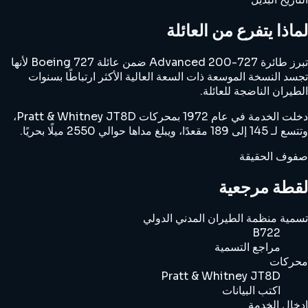
لماذا يتفرع من العائلة
تبرز طائرة 727-200 Advanced ضمن عائلة Boeing 727 لأنها
تجسد النسخة الموسعة ذات السعة العالية الأكثر ارتباطًا بسنوات
الطيران الناضجة للعائلة.
دخلت الخدمة في عام 1972 بمحركات Pratt & Whitney JT8D،
وتتسع لـ 145 إلى 189 مقعدًا، ويبلغ مداها حوالي 2550 ميلًا بحريًا.
صفوف الحقيقة
لقطة مرجعية
تسمية منظمة الطيران المدني الدولي
B722
مراجع التسمية
محركات
Pratt & Whitney JT8D
اكتب البيانات
إدخال الخدمة