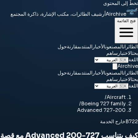
تخطَّ إلى المحتوى
Airchive
أرشيف الطائرات، مكتب الإشارة، ذاكرة المجتمع
فتح القائمة
الطائرات
المصنعون
الأخبار
المنتدى
مقارنة
حول
بحث
الاختبار
ساهم
اللغة
Airchive
الطائرات
المصنعون
الأخبار
المنتدى
مقارنة
حول
بحث
الاختبار
ساهم
اللغة
/
Aircraft
/
Boeing 727 family
727-200 Advanced
B722
خارج الخدمة
كيف يتناسب 727-200 Advanced مع قصة