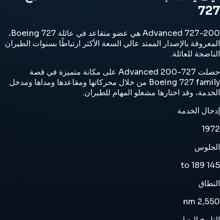
727
727-200 Advanced هي عضو متقاعد في عائلة Boeing 727،
المعروفة بالإصدار الممتد عالي السعة الأكثر ارتباطًا بسنوات الطيران
الناضجة للعائلة.
حصلت 727-200 Advanced على مكانة متميزة في قصة
Boeing 727 family من خلال محركاتها ومقاعدها ومداها ومدخل
الخدمة، وقد اختارها مشغلو المهام للطيران.
إدخال الخدمة
1972
الجلوس
145 to 189
النطاق
2,550 nm
التاريخ البديل