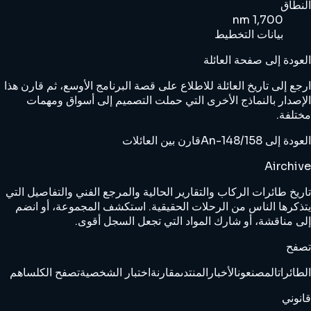
النطاق
1,700 nm
بيانات التخطيط
العودة إلى صفحة العائلة
ارجع إلى تاريخ العائلة للاطلاع على قصة البرنامج الأوسع، ثم قارن هذا
الإصدار بالنماذج الأخرى التي حملت التصميم إلى أسواق ومهمات
مختلفة.
العودة إلى An-148/158
قارن بين العائلات
Airchive
تاريخ طائرات الركاب والتقارير الحالية والمرجع الفني والتفاصيل التي
يتذكرها الناس من الرحلات الحقيقية. استكشف المجموعة، أو انضم
إلى مناقشة، أو شارك المواد التي تجعل السجل أقوى.
تصفح
الطائرات
المصنعون
الأخبار
المنتدى
مقارنة
اختبار الشخصية
تصفح الكل
ساهم
قانوني