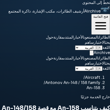
تخطَّ إلى المحتوى
Airchive
أرشيف الطائرات، مكتب الإشارة، ذاكرة المجتمع
فتح القائمة
الطائرات
المصنعون
الأخبار
المنتدى
مقارنة
حول
بحث
الاختبار
ساهم
اللغة
Airchive
الطائرات
المصنعون
الأخبار
المنتدى
مقارنة
حول
بحث
الاختبار
ساهم
اللغة
/
Aircraft
/
Antonov An-148 / 158 family
An-158
خارج الخدمة جزئيًا
كيف يتناسب An-158 مع قصة An-148/158