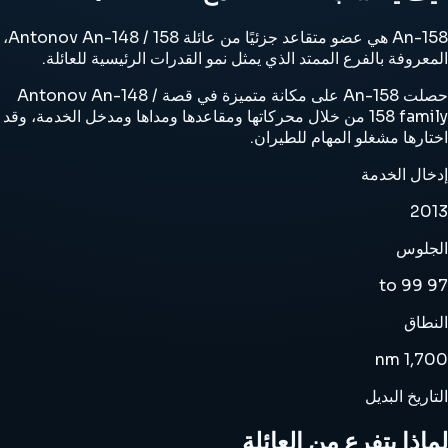
An-158 هي عضو متقاعد جزئيًا من عائلة Antonov An-148 / 158،
المعروفة بالفرع الممتد الذي يمثل نمو القدرات الرئيسية للعائلة.
حصلت An-158 على مكانة متميزة في قصة Antonov An-148 /
158 family من خلال محركاتها ومقاعدها ومداها ومدخل الخدمة، وقد
اختارها مشغلو المهام للطيران.
إدخال الخدمة
2013
الجلوس
97 to 99
النطاق
1,700 nm
التاريخ البديل
لماذا يتفرع من العائلة