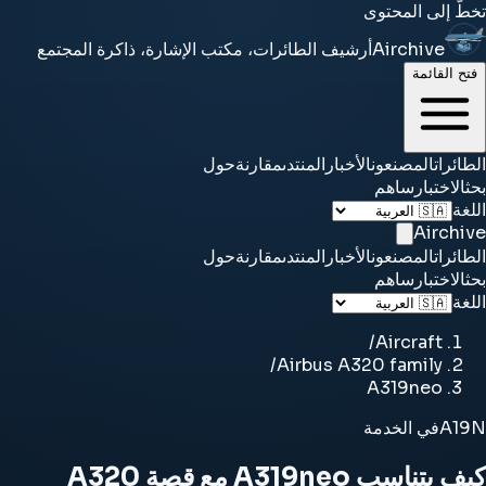
تخطَّ إلى المحتوى
Airchive
أرشيف الطائرات، مكتب الإشارة، ذاكرة المجتمع
فتح القائمة
الطائرات
المصنعون
الأخبار
المنتدى
مقارنة
حول
بحث
الاختبار
ساهم
اللغة
Airchive
الطائرات
المصنعون
الأخبار
المنتدى
مقارنة
حول
بحث
الاختبار
ساهم
اللغة
/
Aircraft
/
Airbus A320 family
A319neo
A19N
في الخدمة
كيف يتناسب A319neo مع قصة A320