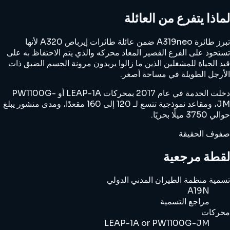
لماذا يتفرع من العائلة
تبرز طائرة A319neo ضمن عائلة طائرات إيرباص A320 لأنها
تستحوذ على الفرع القصير المعاد محركه والذي يتم الاحتفاظ به على
قيد الحياة للمشغلين الذين ما زالوا يريدون مرونة الجسم الضيق ذات
الأرجل الطويلة في مساحة أصغر.
دخلت الخدمة في عام 2017 بمحركات LEAP-1A أو PW1100G-
JM، ومقاعد نموذجية تتسع لـ 120 إلى 160 مقعدًا، ومدى منشور يبلغ
حوالي 3750 ميلًا بحريًا.
صفوف الحقيقة
لقطة مرجعية
تسمية منظمة الطيران المدني الدولي
A19N
مراجع التسمية
محركات
LEAP-1A or PW1100G-JM