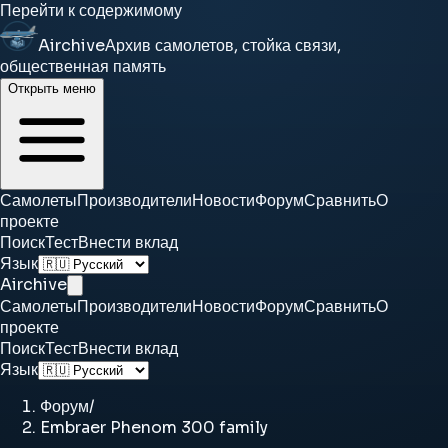
Перейти к содержимому
Airchive
Архив самолетов, стойка связи,
общественная память
Открыть меню
Самолеты
Производители
Новости
Форум
Сравнить
О
проекте
Поиск
Тест
Внести вклад
Язык
Airchive
Самолеты
Производители
Новости
Форум
Сравнить
О
проекте
Поиск
Тест
Внести вклад
Язык
Форум
/
Embraer Phenom 300 family