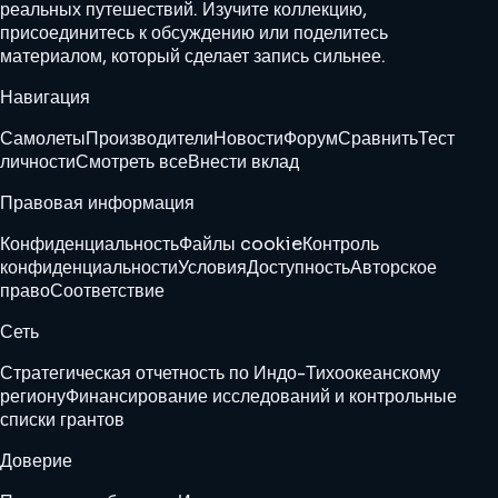
реальных путешествий. Изучите коллекцию,
присоединитесь к обсуждению или поделитесь
материалом, который сделает запись сильнее.
Навигация
Самолеты
Производители
Новости
Форум
Сравнить
Тест
личности
Смотреть все
Внести вклад
Правовая информация
Конфиденциальность
Файлы cookie
Контроль
конфиденциальности
Условия
Доступность
Авторское
право
Соответствие
Сеть
Стратегическая отчетность по Индо-Тихоокеанскому
региону
Финансирование исследований и контрольные
списки грантов
Доверие