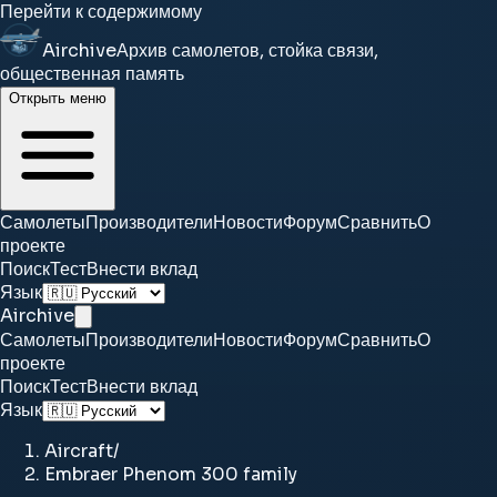
Перейти к содержимому
Airchive
Архив самолетов, стойка связи,
общественная память
Открыть меню
Самолеты
Производители
Новости
Форум
Сравнить
О
проекте
Поиск
Тест
Внести вклад
Язык
Airchive
Самолеты
Производители
Новости
Форум
Сравнить
О
проекте
Поиск
Тест
Внести вклад
Язык
Aircraft
/
Embraer Phenom 300 family