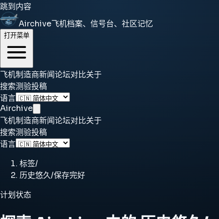
跳到内容
Airchive
飞机档案、信号台、社区记忆
打开菜单
飞机
制造商
新闻
论坛
对比
关于
搜索
测验
投稿
语言
Airchive
飞机
制造商
新闻
论坛
对比
关于
搜索
测验
投稿
语言
标签
/
历史悠久/保存完好
计划状态