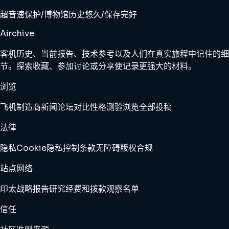
超音速
保护/博物馆
历史悠久/保存完好
Airchive
客机历史、当前报告、技术参考以及人们在真实旅程中记住的细
节。探索收藏、参加讨论或分享使记录更强大的材料。
浏览
飞机
制造商
新闻
论坛
对比
性格测验
浏览全部
投稿
法律
隐私
Cookie
隐私控制
条款
无障碍
版权
合规
站点网络
印太战略报告
研究经费和拨款观察名单
信任