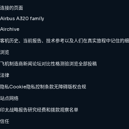
连接的页面
Airbus A320 family
Airchive
客机历史、当前报告、技术参考以及人们在真实旅程中记住的细
浏览
飞机
制造商
新闻
论坛
对比
性格测验
浏览全部
投稿
法律
隐私
Cookie
隐私控制
条款
无障碍
版权
合规
站点网络
印太战略报告
研究经费和拨款观察名单
信任