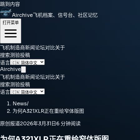
跳到内容
Airchive
飞机档案、信号台、社区记忆
打开菜单
飞机
制造商
新闻
论坛
对比
关于
搜索
测验
投稿
语言
Airchive
飞机
制造商
新闻
论坛
对比
关于
搜索
测验
投稿
语言
News
/
为何A321XLR正在重绘窄体版图
原创报道
2026年3月31日
6 分钟阅读
为何A321XLR正在重绘窄体版图