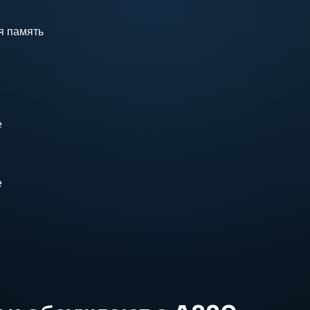
я память
е
е