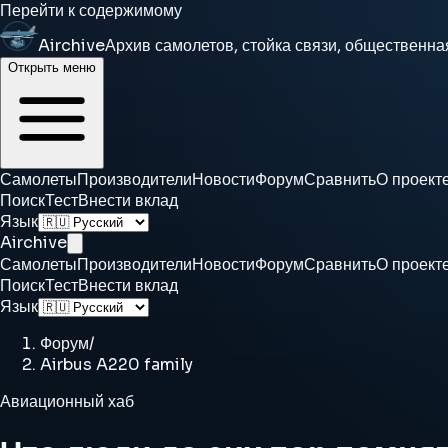
Перейти к содержимому
Airchive
Архив самолетов, стойка связи, общественна
Открыть меню
Самолеты
Производители
Новости
Форум
Сравнить
О проект
Поиск
Тест
Внести вклад
Язык
Airchive
Самолеты
Производители
Новости
Форум
Сравнить
О проект
Поиск
Тест
Внести вклад
Язык
Форум
/
Airbus A220 family
Авиационный хаб