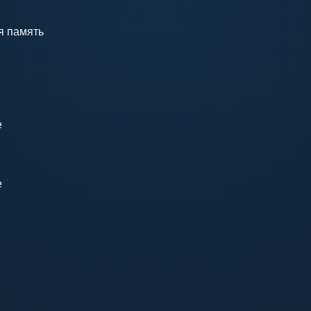
я память
е
е