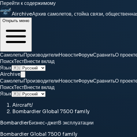
Перейти к содержимому
Airchive
Архив самолетов, стойка связи, общественна
Открыть меню
Самолеты
Производители
Новости
Форум
Сравнить
О проект
Поиск
Тест
Внести вклад
Язык
Airchive
Самолеты
Производители
Новости
Форум
Сравнить
О проект
Поиск
Тест
Внести вклад
Язык
Aircraft
/
Bombardier Global 7500 family
Bombardier
Бизнес-джет
В эксплуатации
Bombardier Global 7500 family