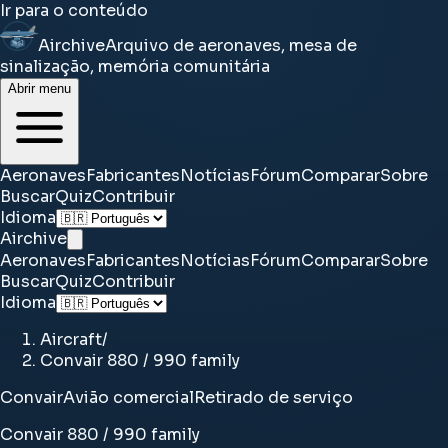
Ir para o conteúdo
Airchive
Arquivo de aeronaves, mesa de
sinalização, memória comunitária
Abrir menu
Aeronaves
Fabricantes
Notícias
Fórum
Comparar
Sobre
Buscar
Quiz
Contribuir
Idioma
Airchive
Aeronaves
Fabricantes
Notícias
Fórum
Comparar
Sobre
Buscar
Quiz
Contribuir
Idioma
Aircraft
/
Convair 880 / 990 family
Convair
Avião comercial
Retirado de serviço
Convair 880 / 990 family