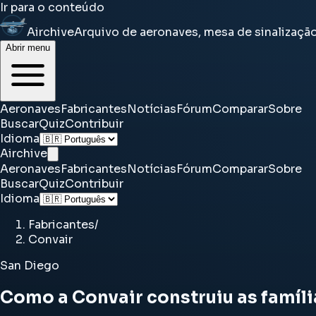
Ir para o conteúdo
Airchive
Arquivo de aeronaves, mesa de sinalizaçã
Abrir menu
Aeronaves
Fabricantes
Notícias
Fórum
Comparar
Sobre
Buscar
Quiz
Contribuir
Idioma
Airchive
Aeronaves
Fabricantes
Notícias
Fórum
Comparar
Sobre
Buscar
Quiz
Contribuir
Idioma
Fabricantes
/
Convair
San Diego
Como a Convair construiu as famíl