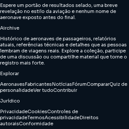
Espere um portão de resultados selado, uma breve
revelação no estilo da aviação e nenhum nome de
aeronave exposto antes do final.
Airchive
Histórico de aeronaves de passageiros, relatórios
atuais, referências técnicas e detalhes que as pessoas
lembram de viagens reais. Explore a coleção, participe
de uma discussão ou compartilhe material que torne o
registro mais forte.
Explorar
Aeronaves
Fabricantes
Notícias
Fórum
Comparar
Quiz de
personalidade
Ver tudo
Contribuir
Jurídico
Privacidade
Cookies
Controles de
privacidade
Termos
Acessibilidade
Direitos
autorais
Conformidade