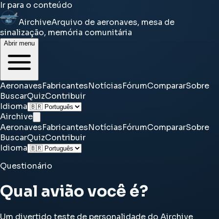
Ir para o conteúdo
Airchive
Arquivo de aeronaves, mesa de
sinalização, memória comunitária
Abrir menu
Aeronaves
Fabricantes
Notícias
Fórum
Comparar
Sobre
Buscar
Quiz
Contribuir
Idioma
Airchive
Aeronaves
Fabricantes
Notícias
Fórum
Comparar
Sobre
Buscar
Quiz
Contribuir
Idioma
Questionário
Qual avião você é?
Um divertido teste de personalidade do Airchive