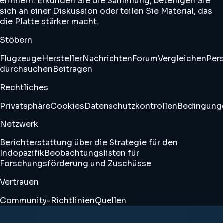
erinnern. Erkunden Sie die Sammlung, beteiligen Sie
sich an einer Diskussion oder teilen Sie Material, das
die Platte stärker macht.
Stöbern
Flugzeuge
Hersteller
Nachrichten
Forum
Vergleichen
Pers
durchsuchen
Beitragen
Rechtliches
Privatsphäre
Cookies
Datenschutzkontrollen
Bedingung
Netzwerk
Berichterstattung über die Strategie für den
Indopazifik
Beobachtungslisten für
Forschungsförderung und Zuschüsse
Vertrauen
Community-Richtlinien
Quellen