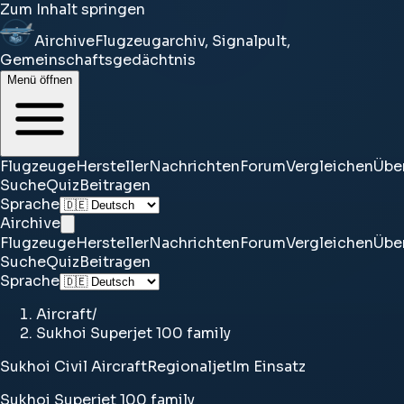
Zum Inhalt springen
Airchive
Flugzeugarchiv, Signalpult,
Gemeinschaftsgedächtnis
Menü öffnen
Flugzeuge
Hersteller
Nachrichten
Forum
Vergleichen
Übe
Suche
Quiz
Beitragen
Sprache
Airchive
Flugzeuge
Hersteller
Nachrichten
Forum
Vergleichen
Übe
Suche
Quiz
Beitragen
Sprache
Aircraft
/
Sukhoi Superjet 100 family
Sukhoi Civil Aircraft
Regionaljet
Im Einsatz
Sukhoi Superjet 100 family