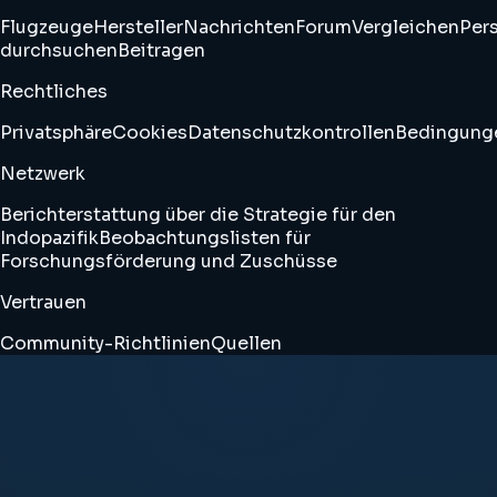
Flugzeuge
Hersteller
Nachrichten
Forum
Vergleichen
Pers
durchsuchen
Beitragen
Rechtliches
Privatsphäre
Cookies
Datenschutzkontrollen
Bedingung
Netzwerk
Berichterstattung über die Strategie für den
Indopazifik
Beobachtungslisten für
Forschungsförderung und Zuschüsse
Vertrauen
Community-Richtlinien
Quellen