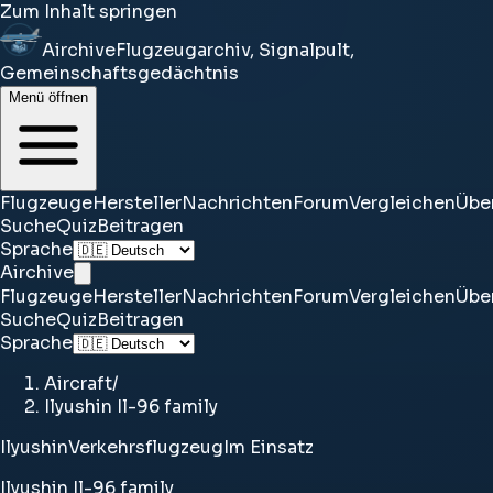
Zum Inhalt springen
Airchive
Flugzeugarchiv, Signalpult,
Gemeinschaftsgedächtnis
Menü öffnen
Flugzeuge
Hersteller
Nachrichten
Forum
Vergleichen
Übe
Suche
Quiz
Beitragen
Sprache
Airchive
Flugzeuge
Hersteller
Nachrichten
Forum
Vergleichen
Übe
Suche
Quiz
Beitragen
Sprache
Aircraft
/
Ilyushin Il-96 family
Ilyushin
Verkehrsflugzeug
Im Einsatz
Ilyushin Il-96 family