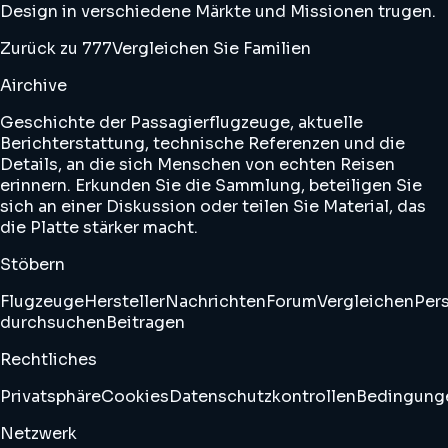
Design in verschiedene Märkte und Missionen trugen.
Zurück zu 777
Vergleichen Sie Familien
Airchive
Geschichte der Passagierflugzeuge, aktuelle
Berichterstattung, technische Referenzen und die
Details, an die sich Menschen von echten Reisen
erinnern. Erkunden Sie die Sammlung, beteiligen Sie
sich an einer Diskussion oder teilen Sie Material, das
die Platte stärker macht.
Stöbern
Flugzeuge
Hersteller
Nachrichten
Forum
Vergleichen
Pers
durchsuchen
Beitragen
Rechtliches
Privatsphäre
Cookies
Datenschutzkontrollen
Bedingung
Netzwerk