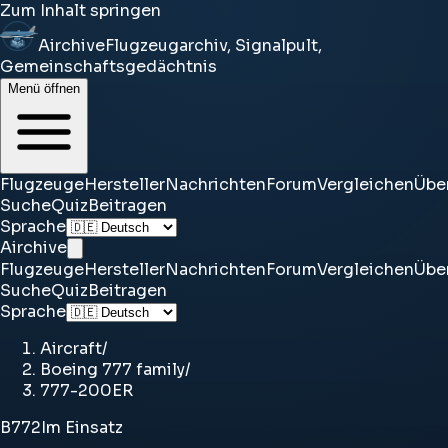
Zum Inhalt springen
Airchive
Flugzeugarchiv, Signalpult,
Gemeinschaftsgedächtnis
Menü öffnen
Flugzeuge
Hersteller
Nachrichten
Forum
Vergleichen
Übe
Suche
Quiz
Beitragen
Sprache
Airchive
Flugzeuge
Hersteller
Nachrichten
Forum
Vergleichen
Übe
Suche
Quiz
Beitragen
Sprache
Aircraft
/
Boeing 777 family
/
777-200ER
B772
Im Einsatz