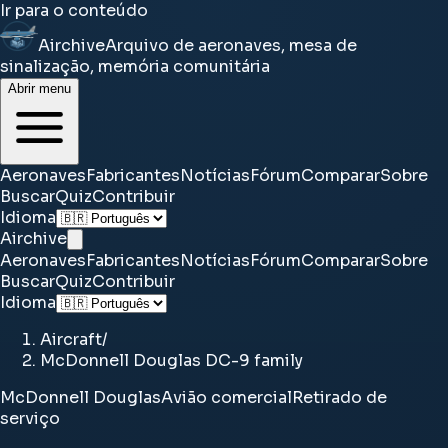
Ir para o conteúdo
Airchive
Arquivo de aeronaves, mesa de
sinalização, memória comunitária
Abrir menu
Aeronaves
Fabricantes
Notícias
Fórum
Comparar
Sobre
Buscar
Quiz
Contribuir
Idioma
Airchive
Aeronaves
Fabricantes
Notícias
Fórum
Comparar
Sobre
Buscar
Quiz
Contribuir
Idioma
Aircraft
/
McDonnell Douglas DC-9 family
McDonnell Douglas
Avião comercial
Retirado de
serviço