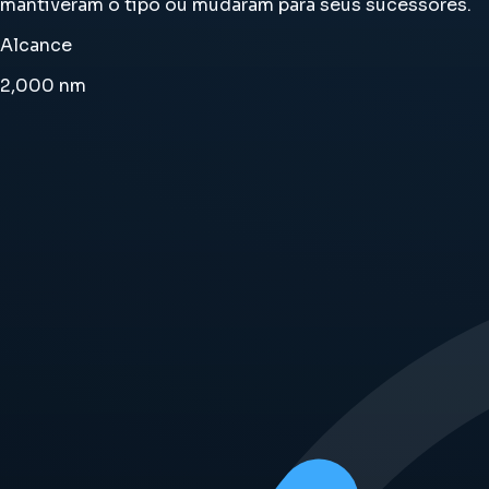
mantiveram o tipo ou mudaram para seus sucessores.
Alcance
2,000
nm