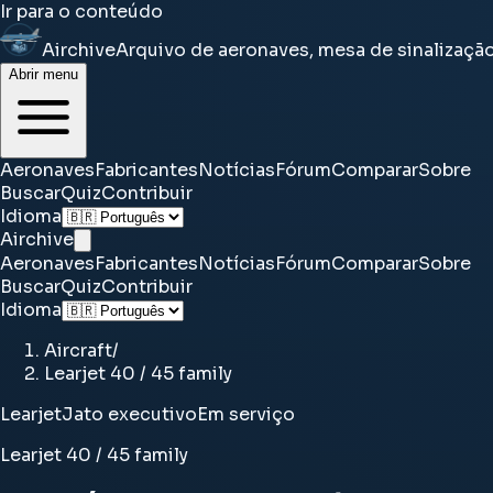
Ir para o conteúdo
Airchive
Arquivo de aeronaves, mesa de sinalizaçã
Abrir menu
Aeronaves
Fabricantes
Notícias
Fórum
Comparar
Sobre
Buscar
Quiz
Contribuir
Idioma
Airchive
Aeronaves
Fabricantes
Notícias
Fórum
Comparar
Sobre
Buscar
Quiz
Contribuir
Idioma
Aircraft
/
Learjet 40 / 45 family
Learjet
Jato executivo
Em serviço
Learjet 40 / 45 family