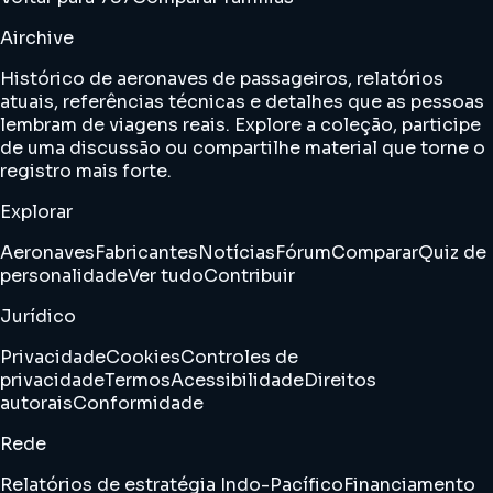
Airchive
Histórico de aeronaves de passageiros, relatórios
atuais, referências técnicas e detalhes que as pessoas
lembram de viagens reais. Explore a coleção, participe
de uma discussão ou compartilhe material que torne o
registro mais forte.
Explorar
Aeronaves
Fabricantes
Notícias
Fórum
Comparar
Quiz de
personalidade
Ver tudo
Contribuir
Jurídico
Privacidade
Cookies
Controles de
privacidade
Termos
Acessibilidade
Direitos
autorais
Conformidade
Rede
Relatórios de estratégia Indo-Pacífico
Financiamento