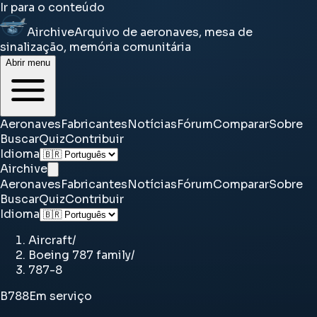
Ir para o conteúdo
Airchive
Arquivo de aeronaves, mesa de
sinalização, memória comunitária
Abrir menu
Aeronaves
Fabricantes
Notícias
Fórum
Comparar
Sobre
Buscar
Quiz
Contribuir
Idioma
Airchive
Aeronaves
Fabricantes
Notícias
Fórum
Comparar
Sobre
Buscar
Quiz
Contribuir
Idioma
Aircraft
/
Boeing 787 family
/
787-8
B788
Em serviço