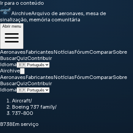
Ir para o conteúdo
Airchive
Arquivo de aeronaves, mesa de
sinalização, memória comunitária
Abrir menu
Aeronaves
Fabricantes
Notícias
Fórum
Comparar
Sobre
Buscar
Quiz
Contribuir
Idioma
Airchive
Aeronaves
Fabricantes
Notícias
Fórum
Comparar
Sobre
Buscar
Quiz
Contribuir
Idioma
Aircraft
/
Boeing 737 family
/
737-800
B738
Em serviço