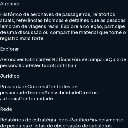
Airchive
Histórico de aeronaves de passageiros, relatórios
atuais, referências técnicas e detalhes que as pessoas
lembram de viagens reais. Explore a coleção, participe
de uma discussão ou compartilhe material que torne o
registro mais forte.
Explorar
Aeronaves
Fabricantes
Notícias
Fórum
Comparar
Quiz de
personalidade
Ver tudo
Contribuir
Jurídico
Privacidade
Cookies
Controles de
privacidade
Termos
Acessibilidade
Direitos
autorais
Conformidade
Rede
Relatórios de estratégia Indo-Pacífico
Financiamento
de pesquisa e listas de observação de subsídios