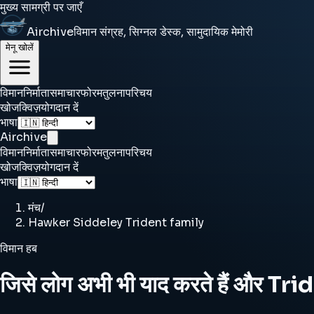
मुख्य सामग्री पर जाएँ
Airchive
विमान संग्रह, सिग्नल डेस्क, सामुदायिक मेमोरी
मेनू खोलें
विमान
निर्माता
समाचार
फोरम
तुलना
परिचय
खोज
क्विज़
योगदान दें
भाषा
Airchive
विमान
निर्माता
समाचार
फोरम
तुलना
परिचय
खोज
क्विज़
योगदान दें
भाषा
मंच
/
Hawker Siddeley Trident family
विमान हब
जिसे लोग अभी भी याद करते हैं और Triden